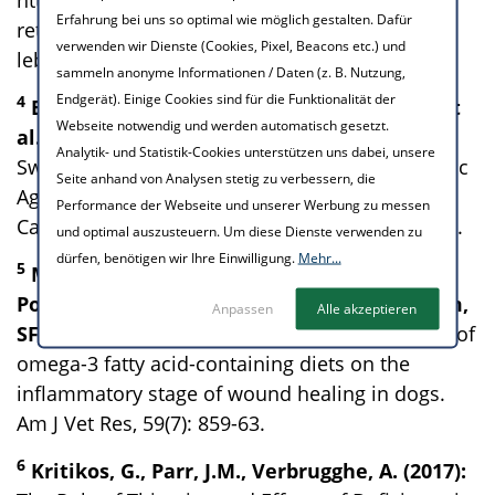
Erfahrung bei uns so optimal wie möglich gestalten. Dafür
retriever/wie-alt-werden-golden-retriever-
verwenden wir Dienste (Cookies, Pixel, Beacons etc.) und
lebenserwartung.
sammeln anonyme Informationen / Daten (z. B. Nutzung,
Endgerät). Einige Cookies sind für die Funktionalität der
4
Egenvall, A., Bonnett, B., Hedhammar, Å. et
Webseite notwendig und werden automatisch gesetzt.
al. (2005):
Mortality in over 350,000 Insured
Analytik- und Statistik-Cookies unterstützen uns dabei, unsere
Swedish Dogs from 1995–2000: II. Breed-Specific
Seite anhand von Analysen stetig zu verbessern, die
Age and Survival Patterns and Relative Risk for
Performance der Webseite und unserer Werbung zu messen
Causes of Death. Acta Vet Scand, 46(3): 105–120.
und optimal auszusteuern. Um diese Dienste verwenden zu
dürfen, benötigen wir Ihre Einwilligung.
Mehr...
5
Mooney, MA., Vaughn, DM., Reinhart, GA.,
Powers, RD., Wright, JC., Hoffman, CE., Swaim,
Anpassen
Alle akzeptieren
SF., Baker, HJ. (1998):
Evaluation of the effects of
omega-3 fatty acid-containing diets on the
inflammatory stage of wound healing in dogs.
Am J Vet Res, 59(7): 859-63.
6
Kritikos, G., Parr, J.M., Verbrugghe, A. (2017):