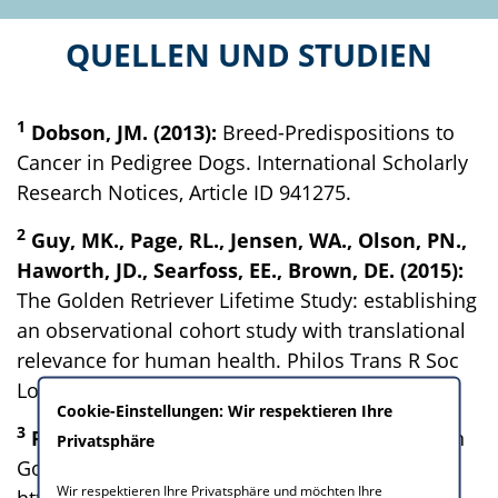
QUELLEN UND STUDIEN
1
Dobson, JM. (2013):
Breed-Predispositions to
Cancer in Pedigree Dogs. International Scholarly
Research Notices, Article ID 941275.
2
Guy, MK., Page, RL., Jensen, WA., Olson, PN.,
Haworth, JD., Searfoss, EE., Brown, DE. (2015):
The Golden Retriever Lifetime Study: establishing
an observational cohort study with translational
relevance for human health. Philos Trans R Soc
Lond B Biol Sci, 370(1673).
Cookie-Einstellungen: Wir respektieren Ihre
3
Felix Horstmann (2017-2020):
Wie alt werden
Privatsphäre
Golden Retriever? Abgerufen 01.12.2020,
Wir respektieren Ihre Privatsphäre und möchten Ihre
https://mein-golden-retriever.de/golden-